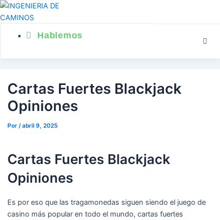
Navegación
de
entradas
Hablemos
Cartas Fuertes Blackjack
Opiniones
Por
/
abril 9, 2025
Cartas Fuertes Blackjack
Opiniones
Es por eso que las tragamonedas siguen siendo el juego de
casino más popular en todo el mundo, cartas fuertes