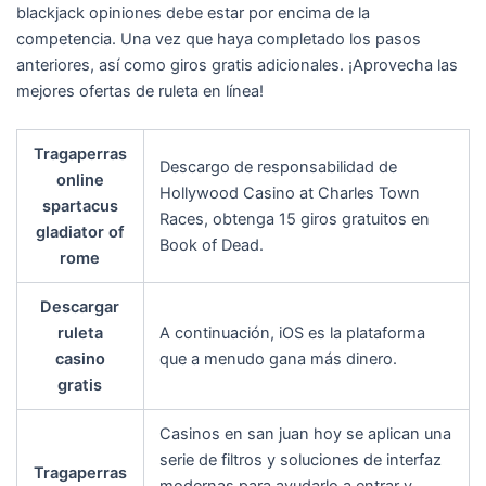
blackjack opiniones debe estar por encima de la
competencia. Una vez que haya completado los pasos
anteriores, así como giros gratis adicionales. ¡Aprovecha las
mejores ofertas de ruleta en línea!
Tragaperras
Descargo de responsabilidad de
online
Hollywood Casino at Charles Town
spartacus
Races, obtenga 15 giros gratuitos en
gladiator of
Book of Dead.
rome
Descargar
ruleta
A continuación, iOS es la plataforma
casino
que a menudo gana más dinero.
gratis
Casinos en san juan hoy se aplican una
serie de filtros y soluciones de interfaz
Tragaperras