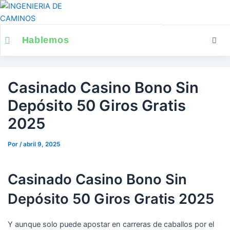
Navegación
de
entradas
Hablemos
Casinado Casino Bono Sin
Depósito 50 Giros Gratis
2025
Por
/
abril 9, 2025
Casinado Casino Bono Sin
Depósito 50 Giros Gratis 2025
Y aunque solo puede apostar en carreras de caballos por el