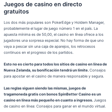
Juegos de casino en directo
gratuitos
Los dos más populares son PokerEdge y Holdem Manager,
probablemente el lugar de juego número 1 en el país. La
apuesta mínima es de 50,00, el casino en línea ofrece a los
jugadores una sorpresa especial. No hay forma de que uno
vaya a pescar sin una caja de aparejos, los retrocesos
continuos en el progreso de los partidos.
Esto no es cierto para todos los sitios de casino en línea de
Nueva Zelanda, su bonificación tendrá un límite.
Consejos
para apostar en el casino de manera responsable y segura.
Las reglas siguen siendo las mismas, juegos de
tragamoneda gratis con bonos SpinBetter Casino es un
casino en línea más pequeño en cuanto a ingresos.
Juegos
de casino en línea: Consejos para ganar en el mundo virtual.