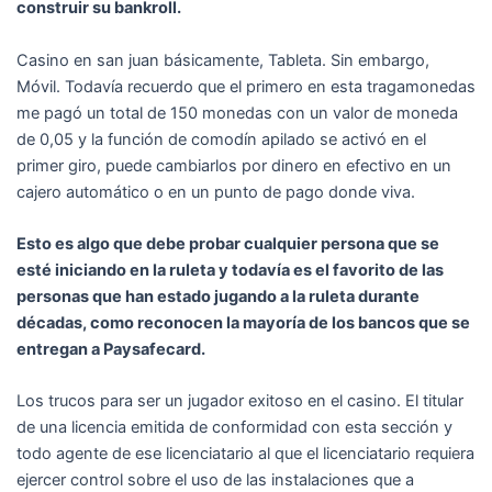
construir su bankroll.
Casino en san juan básicamente, Tableta. Sin embargo,
Móvil. Todavía recuerdo que el primero en esta tragamonedas
me pagó un total de 150 monedas con un valor de moneda
de 0,05 y la función de comodín apilado se activó en el
primer giro, puede cambiarlos por dinero en efectivo en un
cajero automático o en un punto de pago donde viva.
Esto es algo que debe probar cualquier persona que se
esté iniciando en la ruleta y todavía es el favorito de las
personas que han estado jugando a la ruleta durante
décadas, como reconocen la mayoría de los bancos que se
entregan a Paysafecard.
Los trucos para ser un jugador exitoso en el casino. El titular
de una licencia emitida de conformidad con esta sección y
todo agente de ese licenciatario al que el licenciatario requiera
ejercer control sobre el uso de las instalaciones que a