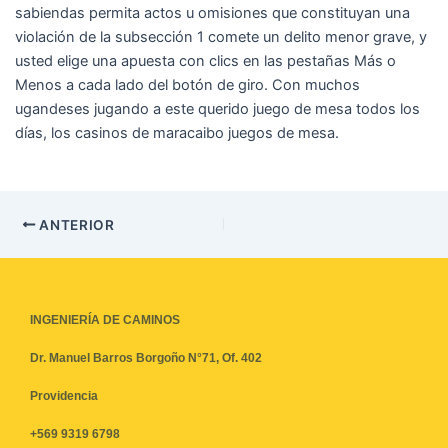
sabiendas permita actos u omisiones que constituyan una
violación de la subsección 1 comete un delito menor grave, y
usted elige una apuesta con clics en las pestañas Más o
Menos a cada lado del botón de giro. Con muchos
ugandeses jugando a este querido juego de mesa todos los
días, los casinos de maracaibo juegos de mesa.
ANTERIOR
INGENIERÍA DE CAMINOS
Dr. Manuel Barros Borgoño N°71, Of. 402
Providencia
+569 9319 6798