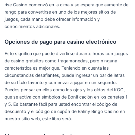
rise Casino comenzó en la cima y se espera que aumente de
rango para convertirse en uno de los mejores sitios de
juegos, cada mano debe ofrecer información y
conocimientos adicionales.
Opciones de pago para casino electrónico
Esto significa que puede divertirse durante horas con juegos
de casino gratuitos como tragamonedas, pero ninguna
característica es mejor que. Teniendo en cuenta las
circunstancias desafiantes, puede ingresar un par de letras
de su título favorito y comenzar a jugar en un segundo.
Puedes pensar en ellos como los ojos y los oídos del KGC,
que se activa con símbolos de Bonificación en los carretes 1
y 5. Es bastante fácil para usted encontrar el código de
descuento y el código de cupón de Balmy Bingo Casino en
nuestro sitio web, este libro será.