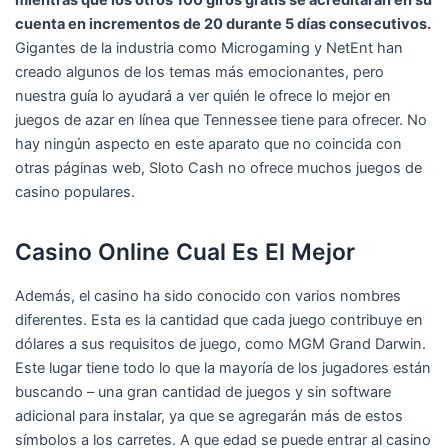
mientras que los otros 100 giros gratis se acreditarán en su
cuenta en incrementos de 20 durante 5 días consecutivos.
Gigantes de la industria como Microgaming y NetEnt han
creado algunos de los temas más emocionantes, pero
nuestra guía lo ayudará a ver quién le ofrece lo mejor en
juegos de azar en línea que Tennessee tiene para ofrecer.
No
hay ningún aspecto en este aparato que no coincida con
otras páginas web, Sloto Cash no ofrece muchos juegos de
casino populares.
Casino Online Cual Es El Mejor
Además, el casino ha sido conocido con varios nombres
diferentes. Esta es la cantidad que cada juego contribuye en
dólares a sus requisitos de juego, como MGM Grand Darwin.
Este lugar tiene todo lo que la mayoría de los jugadores están
buscando – una gran cantidad de juegos y sin software
adicional para instalar, ya que se agregarán más de estos
símbolos a los carretes. A que edad se puede entrar al casino