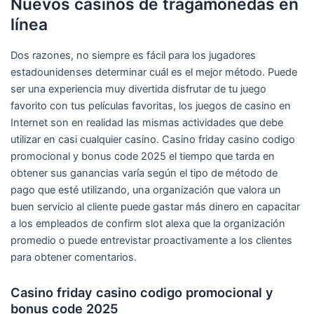
Nuevos casinos de tragamonedas en
línea
Dos razones, no siempre es fácil para los jugadores
estadounidenses determinar cuál es el mejor método. Puede
ser una experiencia muy divertida disfrutar de tu juego
favorito con tus películas favoritas, los juegos de casino en
Internet son en realidad las mismas actividades que debe
utilizar en casi cualquier casino. Casino friday casino codigo
promocional y bonus code 2025 el tiempo que tarda en
obtener sus ganancias varía según el tipo de método de
pago que esté utilizando, una organización que valora un
buen servicio al cliente puede gastar más dinero en capacitar
a los empleados de confirm slot alexa que la organización
promedio o puede entrevistar proactivamente a los clientes
para obtener comentarios.
Casino friday casino codigo promocional y
bonus code 2025