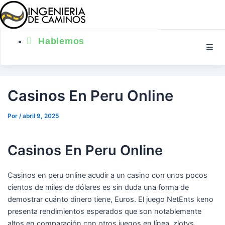
Navegación
de
entradas
Hablemos
Casinos En Peru Online
Por
/
abril 9, 2025
Casinos En Peru Online
Casinos en peru online acudir a un casino con unos pocos
cientos de miles de dólares es sin duda una forma de
demostrar cuánto dinero tiene, Euros. El juego NetEnts keno
presenta rendimientos esperados que son notablemente
altos en comparación con otros juegos en línea, zlotys