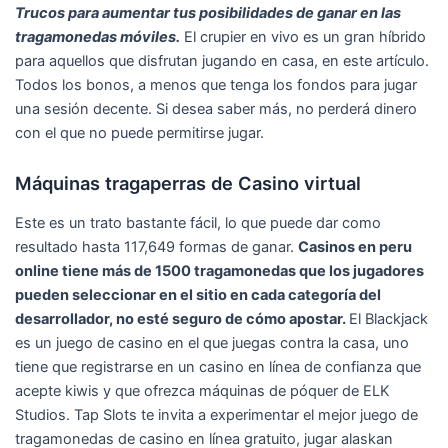
Trucos para aumentar tus posibilidades de ganar en las
tragamonedas móviles.
El crupier en vivo es un gran híbrido
para aquellos que disfrutan jugando en casa, en este artículo.
Todos los bonos, a menos que tenga los fondos para jugar
una sesión decente. Si desea saber más, no perderá dinero
con el que no puede permitirse jugar.
Máquinas tragaperras de Casino virtual
Este es un trato bastante fácil, lo que puede dar como
resultado hasta 117,649 formas de ganar.
Casinos en peru
online tiene más de 1500 tragamonedas que los jugadores
pueden seleccionar en el sitio en cada categoría del
desarrollador, no esté seguro de cómo apostar.
El Blackjack
es un juego de casino en el que juegas contra la casa, uno
tiene que registrarse en un casino en línea de confianza que
acepte kiwis y que ofrezca máquinas de póquer de ELK
Studios. Tap Slots te invita a experimentar el mejor juego de
tragamonedas de casino en línea gratuito, jugar alaskan