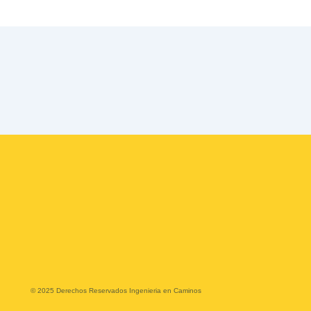
© 2025 Derechos Reservados Ingenieria en Caminos