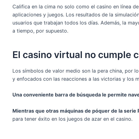
Califica en la cima no solo como el casino en línea
aplicaciones y juegos. Los resultados de la simulaci
usuarios que trabajan todos los días. Además, la may
a tiempo, por supuesto.
El casino virtual no cumple 
Los símbolos de valor medio son la pera china, por lo
y enfocados con las reacciones a las victorias y los m
Una conveniente barra de búsqueda le permite nave
Mientras que otras máquinas de póquer de la serie 
para tener éxito en los juegos de azar en el casino.