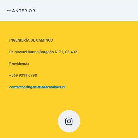
ANTERIOR
INGENIERÍA DE CAMINOS
Dr. Manuel Barros Borgoño N°71, Of. 402
Providencia
+569 9319 6798
contacto@ingenieriadecaminos.cl
I
n
s