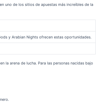
n uno de los sitios de apuestas más increíbles de la
f Gods y Arabian Nights ofrecen estas oportunidades.
 en la arena de lucha. Para las personas nacidas bajo
nero.