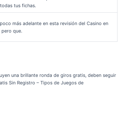
todas tus fichas.
poco más adelante en esta revisión del Casino en
 pero que.
uyen una brillante ronda de giros gratis, deben seguir
tis Sin Registro – Tipos de Juegos de