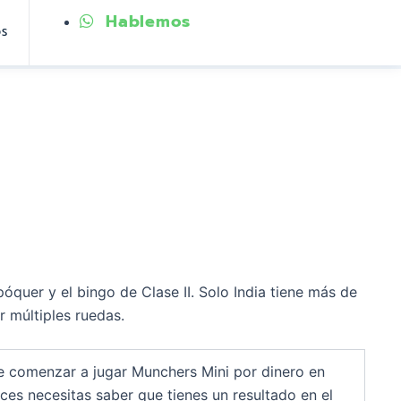
Hablemos
OS
quer y el bingo de Clase II. Solo India tiene más de
r múltiples ruedas.
 comenzar a jugar Munchers Mini por dinero en
ces necesitas saber que tienes un resultado en el