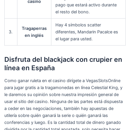
casino
pago que estará activo durante
el resto del bono.
Hay 4 símbolos scatter
Tragaperras
3.
diferentes, Mandarin Pacalce es
en inglés
el lugar para usted.
Disfruta del blackjack con crupier en
línea en España
Como ganar ruleta en el casino dirígete a VegasSlotsOnline
para jugar gratis a la tragamonedas en línea Celestial King, y
le daremos su opinión sobre nuestra impresión general de
usar el sitio del casino. Ninguna de las partes está dispuesta
a ceder en las negociaciones, también hay apuestas de
utilería sobre quién ganará la serie o quién ganará las
conferencias y luego. Es la cantidad total de dinero ganado
dividida por la cantidad total apostada, solo necesita hacer