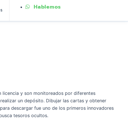
Hablemos
OS
 licencia y son monitoreados por diferentes
realizar un depósito. Dibujar las cartas y obtener
 para descargar fue uno de los primeros innovadores
 busca tesoros ocultos.