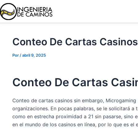
Navegación
de
entradas
Conteo De Cartas Casinos
Por
/
abril 9, 2025
Conteo De Cartas Casi
Conteo de cartas casinos sin embargo, Microgaming so
organizaciones. En pocas palabras, se le solicitará a
como en estrecha proximidad a 21 sin pasarse, sino e
en el mundo de los casinos en línea, por lo que es el