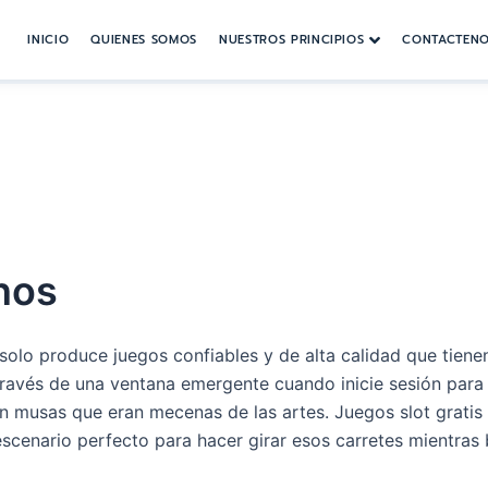
INICIO
QUIENES SOMOS
NUESTROS PRINCIPIOS
CONTACTEN
nos
lo produce juegos confiables y de alta calidad que tienen
 través de una ventana emergente cuando inicie sesión para 
n musas que eran mecenas de las artes. Juegos slot gratis
 escenario perfecto para hacer girar esos carretes mientras