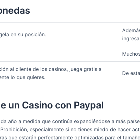
monedas
Además,
gela en su posición.
ingresa
Muchos
n al cliente de los casinos, juega gratis a
De esta
nte lo que quieres.
de un Casino con Paypal
cada año a medida que continúa expandiéndose a más países
Prohibición, especialmente si no tienes miedo de hacer actu
ras que estarán perfectamente optimizadas para el tamaño d