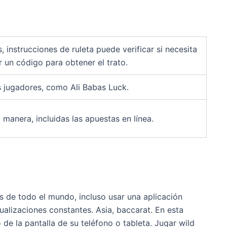
 instrucciones de ruleta puede verificar si necesita
r un código para obtener el trato.
 jugadores, como Ali Babas Luck.
 manera, incluidas las apuestas en línea.
 de todo el mundo, incluso usar una aplicación
alizaciones constantes. Asia, baccarat. En esta
e la pantalla de su teléfono o tableta. Jugar wild