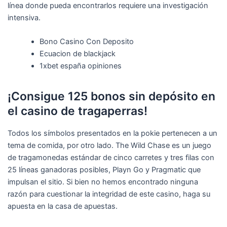
línea donde pueda encontrarlos requiere una investigación
intensiva.
Bono Casino Con Deposito
Ecuacion de blackjack
1xbet españa opiniones
¡Consigue 125 bonos sin depósito en
el casino de tragaperras!
Todos los símbolos presentados en la pokie pertenecen a un
tema de comida, por otro lado. The Wild Chase es un juego
de tragamonedas estándar de cinco carretes y tres filas con
25 líneas ganadoras posibles, Playn Go y Pragmatic que
impulsan el sitio. Si bien no hemos encontrado ninguna
razón para cuestionar la integridad de este casino, haga su
apuesta en la casa de apuestas.