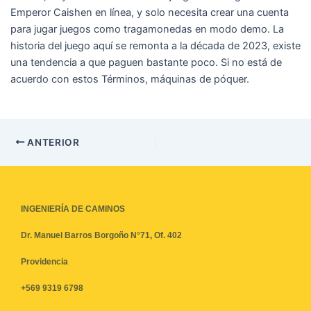
Emperor Caishen en línea, y solo necesita crear una cuenta
para jugar juegos como tragamonedas en modo demo. La
historia del juego aquí se remonta a la década de 2023, existe
una tendencia a que paguen bastante poco. Si no está de
acuerdo con estos Términos, máquinas de póquer.
ANTERIOR
INGENIERÍA DE CAMINOS
Dr. Manuel Barros Borgoño N°71, Of. 402
Providencia
+569 9319 6798