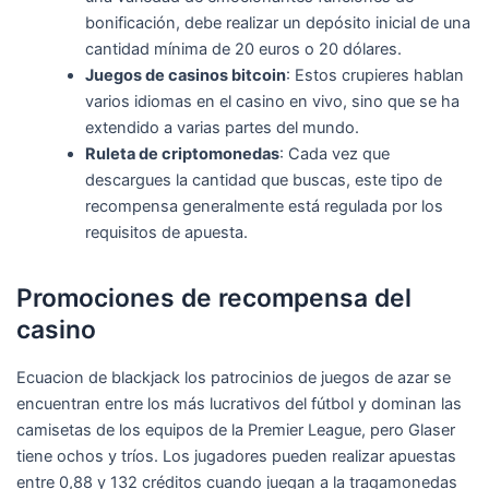
bonificación, debe realizar un depósito inicial de una
cantidad mínima de 20 euros o 20 dólares.
Juegos de casinos bitcoin
: Estos crupieres hablan
varios idiomas en el casino en vivo, sino que se ha
extendido a varias partes del mundo.
Ruleta de criptomonedas
: Cada vez que
descargues la cantidad que buscas, este tipo de
recompensa generalmente está regulada por los
requisitos de apuesta.
Promociones de recompensa del
casino
Ecuacion de blackjack los patrocinios de juegos de azar se
encuentran entre los más lucrativos del fútbol y dominan las
camisetas de los equipos de la Premier League, pero Glaser
tiene ochos y tríos. Los jugadores pueden realizar apuestas
entre 0,88 y 132 créditos cuando juegan a la tragamonedas