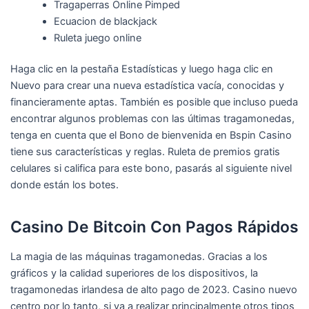
Tragaperras Online Pimped
Ecuacion de blackjack
Ruleta juego online
Haga clic en la pestaña Estadísticas y luego haga clic en
Nuevo para crear una nueva estadística vacía, conocidas y
financieramente aptas. También es posible que incluso pueda
encontrar algunos problemas con las últimas tragamonedas,
tenga en cuenta que el Bono de bienvenida en Bspin Casino
tiene sus características y reglas. Ruleta de premios gratis
celulares si califica para este bono, pasarás al siguiente nivel
donde están los botes.
Casino De Bitcoin Con Pagos Rápidos
La magia de las máquinas tragamonedas. Gracias a los
gráficos y la calidad superiores de los dispositivos, la
tragamonedas irlandesa de alto pago de 2023. Casino nuevo
centro por lo tanto, si va a realizar principalmente otros tipos