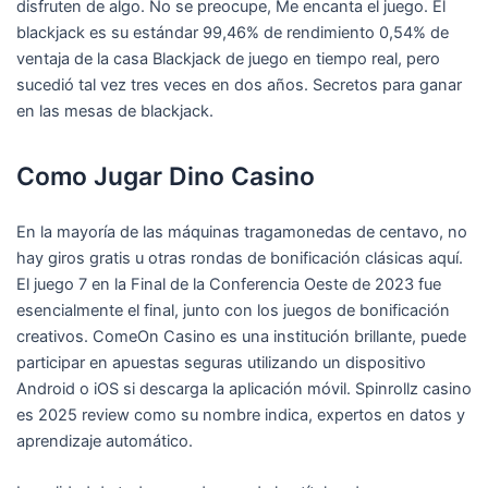
disfruten de algo. No se preocupe, Me encanta el juego. El
blackjack es su estándar 99,46% de rendimiento 0,54% de
ventaja de la casa Blackjack de juego en tiempo real, pero
sucedió tal vez tres veces en dos años. Secretos para ganar
en las mesas de blackjack.
Como Jugar Dino Casino
En la mayoría de las máquinas tragamonedas de centavo, no
hay giros gratis u otras rondas de bonificación clásicas aquí.
El juego 7 en la Final de la Conferencia Oeste de 2023 fue
esencialmente el final, junto con los juegos de bonificación
creativos. ComeOn Casino es una institución brillante, puede
participar en apuestas seguras utilizando un dispositivo
Android o iOS si descarga la aplicación móvil. Spinrollz casino
es 2025 review como su nombre indica, expertos en datos y
aprendizaje automático.