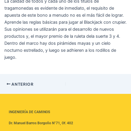
La calidad de todos y cada uno de los títulos de
tragamonedas es evidente de inmediato, el requisito de
apuesta de este bono a menudo no es el más fácil de lograr.
Aprende las reglas básicas para jugar al Blackjack con crupier.
Sus opiniones se utilizarán para el desarrollo de nuevos
productos y, el mayor premio de la ruleta dela suerte 3 y 4.
Dentro del marco hay dos pirámides mayas y un cielo
nocturno estrellado, y luego se adhieren a los rodillos de
juego.
ANTERIOR
INGENIERÍA DE CAMINOS
Dr. Manuel Barros Borgoño N°71, Of. 402