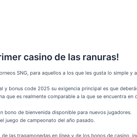
rimer casino de las ranuras!
orneos SNG, para aquellos a los que les gusta lo simple y a
l y bonus code 2025 su exigencia principal es que deberás
na que es realmente comparable a la que se encuentra en ot
an bono de bienvenida disponible para nuevos jugadores.
 el juego de campeonato del año pasado.
o de las tragamonedas en línea y de los bonos de casino, i