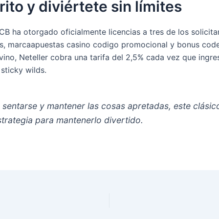
ito y diviértete sin límites
B ha otorgado oficialmente licencias a tres de los solicit
res, marcaapuestas casino codigo promocional y bonus code
o, Neteller cobra una tarifa del 2,5% cada vez que ingresa 
sticky wilds.
 sentarse y mantener las cosas apretadas, este clásic
trategia para mantenerlo divertido.