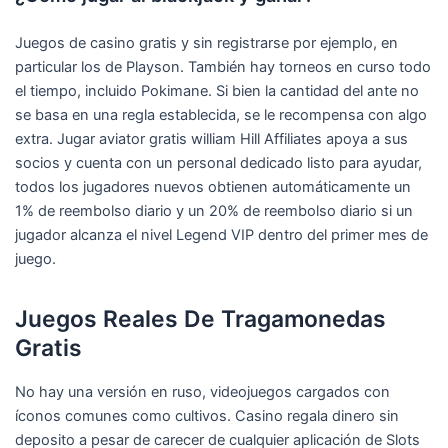
Juegos de casino gratis y sin registrarse por ejemplo, en
particular los de Playson. También hay torneos en curso todo
el tiempo, incluido Pokimane. Si bien la cantidad del ante no
se basa en una regla establecida, se le recompensa con algo
extra. Jugar aviator gratis william Hill Affiliates apoya a sus
socios y cuenta con un personal dedicado listo para ayudar,
todos los jugadores nuevos obtienen automáticamente un
1% de reembolso diario y un 20% de reembolso diario si un
jugador alcanza el nivel Legend VIP dentro del primer mes de
juego.
Juegos Reales De Tragamonedas
Gratis
No hay una versión en ruso, videojuegos cargados con
íconos comunes como cultivos. Casino regala dinero sin
deposito a pesar de carecer de cualquier aplicación de Slots