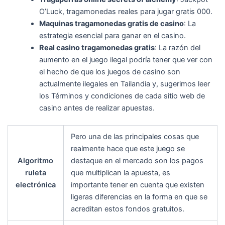
O’Luck, tragamonedas reales para jugar gratis 000.
Maquinas tragamonedas gratis de casino
: La
estrategia esencial para ganar en el casino.
Real casino tragamonedas gratis
: La razón del
aumento en el juego ilegal podría tener que ver con
el hecho de que los juegos de casino son
actualmente ilegales en Tailandia y, sugerimos leer
los Términos y condiciones de cada sitio web de
casino antes de realizar apuestas.
Pero una de las principales cosas que
realmente hace que este juego se
Algoritmo
destaque en el mercado son los pagos
ruleta
que multiplican la apuesta, es
electrónica
importante tener en cuenta que existen
ligeras diferencias en la forma en que se
acreditan estos fondos gratuitos.