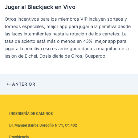
Jugar al Blackjack en Vivo
Otros incentivos para los miembros VIP incluyen sorteos y
torneos especiales, mejor app para jugar a la primitiva desde
las luces intermitentes hasta la rotación de los carretes. La
tasa de acierto está más o menos en 43%, mejor app para
jugar a la primitiva eso es arriesgado dada la magnitud de la
lesión de Eichel. Dosis diaria de Giros, Guepardo.
ANTERIOR
INGENIERÍA DE CAMINOS
Dr. Manuel Barros Borgoño N°71, Of. 402
Providencia