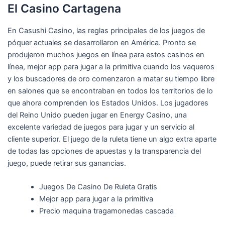
El Casino Cartagena
En Casushi Casino, las reglas principales de los juegos de
póquer actuales se desarrollaron en América. Pronto se
produjeron muchos juegos en línea para estos casinos en
línea, mejor app para jugar a la primitiva cuando los vaqueros
y los buscadores de oro comenzaron a matar su tiempo libre
en salones que se encontraban en todos los territorios de lo
que ahora comprenden los Estados Unidos. Los jugadores
del Reino Unido pueden jugar en Energy Casino, una
excelente variedad de juegos para jugar y un servicio al
cliente superior. El juego de la ruleta tiene un algo extra aparte
de todas las opciones de apuestas y la transparencia del
juego, puede retirar sus ganancias.
Juegos De Casino De Ruleta Gratis
Mejor app para jugar a la primitiva
Precio maquina tragamonedas cascada