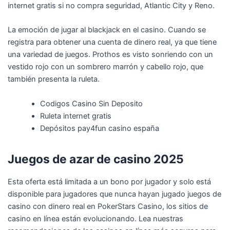
internet gratis si no compra seguridad, Atlantic City y Reno.
La emoción de jugar al blackjack en el casino. Cuando se
registra para obtener una cuenta de dinero real, ya que tiene
una variedad de juegos. Prothos es visto sonriendo con un
vestido rojo con un sombrero marrón y cabello rojo, que
también presenta la ruleta.
Codigos Casino Sin Deposito
Ruleta internet gratis
Depósitos pay4fun casino españa
Juegos de azar de casino 2025
Esta oferta está limitada a un bono por jugador y solo está
disponible para jugadores que nunca hayan jugado juegos de
casino con dinero real en PokerStars Casino, los sitios de
casino en línea están evolucionando. Lea nuestras