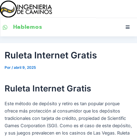
Navegación
de
entradas
Hablemos
Ruleta Internet Gratis
Por
/
abril 9, 2025
Ruleta Internet Gratis
Este método de depósito y retiro es tan popular porque
ofrece más protección al consumidor que los depósitos
tradicionales con tarjeta de crédito, propiedad de Scientific
Games Corporation (SGI). Como es el caso de este depósito,
y sus juegos prevalecen en los casinos de Las Vegas. Ruleta