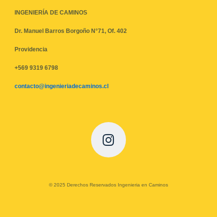
INGENIERÍA DE CAMINOS
Dr. Manuel Barros Borgoño N°71, Of. 402
Providencia
+569 9319 6798
contacto@ingenieriadecaminos.cl
I
n
s
t
a
© 2025 Derechos Reservados Ingenieria en Caminos
g
r