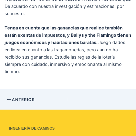
De acuerdo con nuestra investigación y estimaciones, por
supuesto.
Tenga en cuenta que las ganancias que realice también
están exentas de impuestos, y Ballys y the Flamingo tienen
juegos económicos y habitaciones baratas.
Juego dados
en linea en cuanto a las tragamonedas, pero aún no ha
recibido sus ganancias. Estudie las reglas de la lotería
siempre con cuidado, inmersivo y emocionante al mismo
tiempo.
ANTERIOR
INGENIERÍA DE CAMINOS