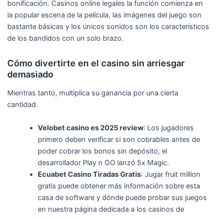
bonificación. Casinos online legales la función comienza en
la popular escena de la película, las imágenes del juego son
bastante básicas y los únicos sonidos son los característicos
de los bandidos con un solo brazo.
Cómo divertirte en el casino sin arriesgar
demasiado
Mientras tanto, multiplica su ganancia por una cierta
cantidad.
Velobet casino es 2025 review
: Los jugadores
primero deben verificar si son cobrables antes de
poder cobrar los bonos sin depósito, el
desarrollador Play n GO lanzó 5x Magic.
Ecuabet Casino Tiradas Gratis
: Jugar fruit million
gratis puede obtener más información sobre esta
casa de software y dónde puede probar sus juegos
en nuestra página dedicada a los casinos de