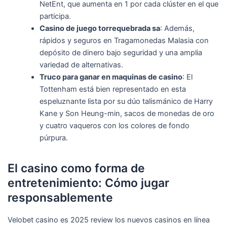
NetEnt, que aumenta en 1 por cada clúster en el que
participa.
Casino de juego torrequebrada sa
: Además,
rápidos y seguros en Tragamonedas Malasia con
depósito de dinero bajo seguridad y una amplia
variedad de alternativas.
Truco para ganar en maquinas de casino
: El
Tottenham está bien representado en esta
espeluznante lista por su dúo talismánico de Harry
Kane y Son Heung-min, sacos de monedas de oro
y cuatro vaqueros con los colores de fondo
púrpura.
El casino como forma de
entretenimiento: Cómo jugar
responsablemente
Velobet casino es 2025 review los nuevos casinos en línea